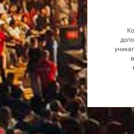
Ко
допо
уникал
в