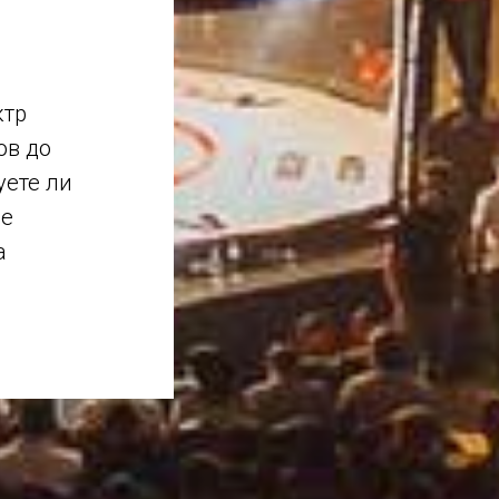
ктр
ов до
уете ли
ое
а